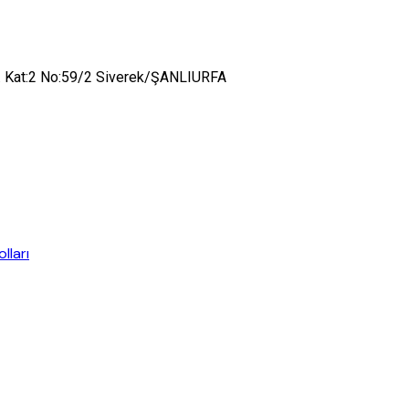
t. Kat:2 No:59/2 Siverek/ŞANLIURFA
lları