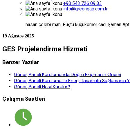
+90 543 726 09 33
info@greengap.com.tr
hasan çelebi mah. Rüştü küçükömer cad. Şaman Ap
19 Ağustos 2025
GES Projelendirme Hizmeti
Benzer Yazılar
Güneş Paneli Kurulumunda Doğru Ekipmanın Önemi
Güneş Paneli Kurulumu ile Enerji Tasarrufu Sağlamanın Yo
Güneş Paneli Nasıl Kurulur?
Çalışma Saatleri