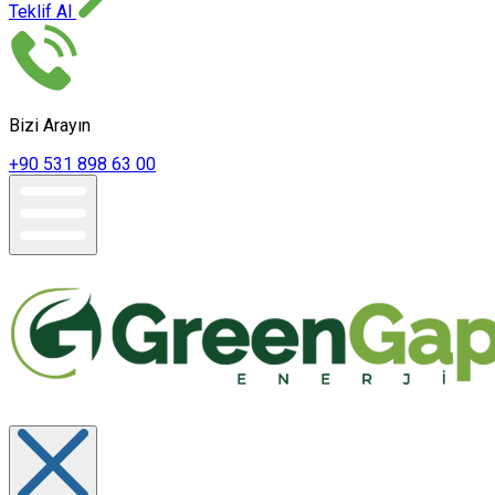
Teklif Al
Bizi Arayın
+90 531 898 63 00