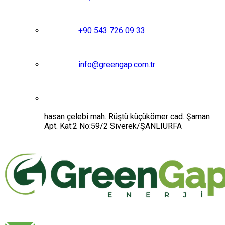
+90 543 726 09 33
info@greengap.com.tr
hasan çelebi mah. Rüştü küçükömer cad. Şaman
Apt. Kat:2 No:59/2 Siverek/ŞANLIURFA