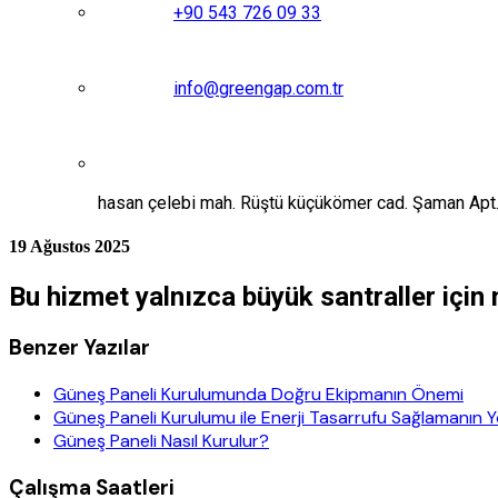
+90 543 726 09 33
info@greengap.com.tr
hasan çelebi mah. Rüştü küçükömer cad. Şaman Ap
19 Ağustos 2025
Bu hizmet yalnızca büyük santraller için 
Benzer Yazılar
Güneş Paneli Kurulumunda Doğru Ekipmanın Önemi
Güneş Paneli Kurulumu ile Enerji Tasarrufu Sağlamanın Yo
Güneş Paneli Nasıl Kurulur?
Çalışma Saatleri