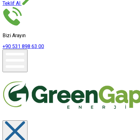
Teklif Al
Bizi Arayın
+90 531 898 63 00