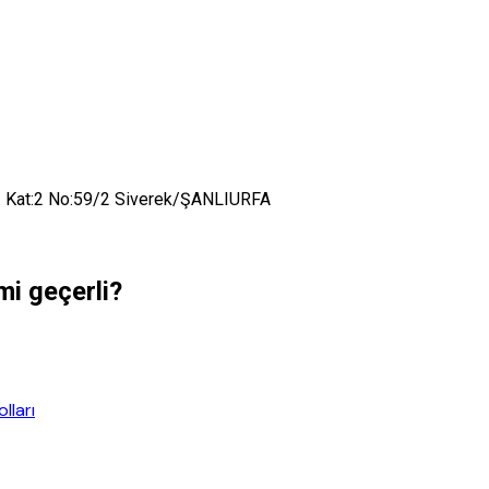
t. Kat:2 No:59/2 Siverek/ŞANLIURFA
mi geçerli?
lları