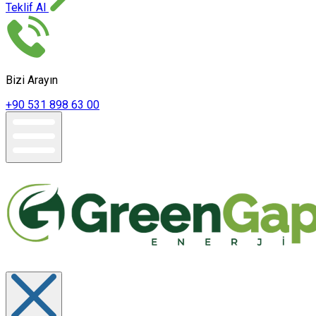
Teklif Al
Bizi Arayın
+90 531 898 63 00