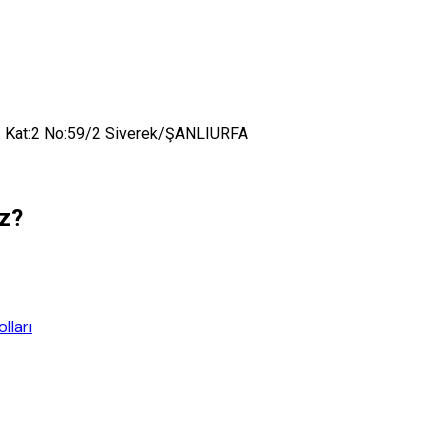
t. Kat:2 No:59/2 Siverek/ŞANLIURFA
uz?
lları